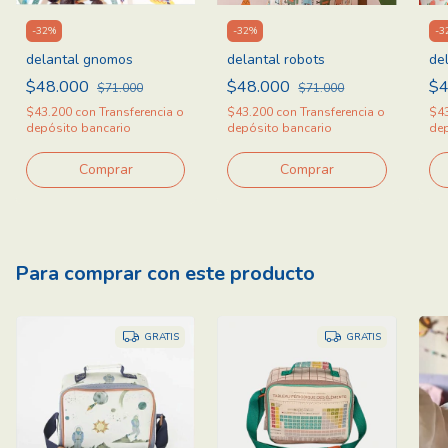
-
32
%
-
32
%
-
3
delantal gnomos
delantal robots
de
$48.000
$48.000
$4
$71.000
$71.000
$43.200
con
Transferencia o
$43.200
con
Transferencia o
$4
depósito bancario
depósito bancario
dep
Para comprar con este producto
GRATIS
GRATIS