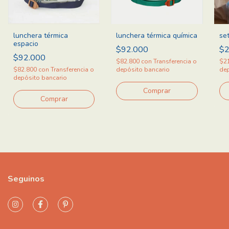
lunchera térmica
lunchera térmica química
se
espacio
$92.000
$2
$92.000
$82.800
con
Transferencia o
$2
$82.800
con
Transferencia o
depósito bancario
dep
depósito bancario
Seguinos