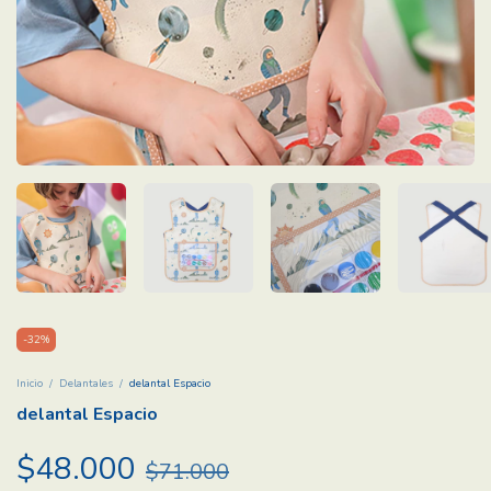
-
32
%
Inicio
/
Delantales
/
delantal Espacio
delantal Espacio
$48.000
$71.000