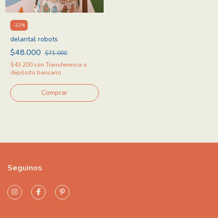
-
32
%
delantal robots
$48.000
$71.000
$43.200
con
Transferencia o
depósito bancario
Seguinos